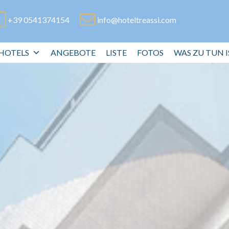
Ihr Hotel in Rimini
+39 0541374154
info@hoteltreassi.com
in Strandnähe
HOTELS
ANGEBOTE
LISTE
FOTOS
WAS ZU TUN I